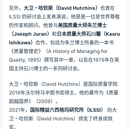
另外，
大卫・哈钦斯（David Hutchins）
也曾在
ILSSI 的研讨会上发表演说，他是是一位受世界尊敬
的作家和顾问，他曾与
美国质量大师朱兰博士
（Joseph Juran）
和
日本质量大师石川馨（Kaoru
Ishikawa）
合作，包括为朱兰博士所着的一本书
《质量管理史》（A History of Managing for
Quality, 1995）撰写其中一章，以及在1979年在英
国主持石川博士的一系列研讨会。
大卫・哈钦斯（David Hutchins）是国际质量学院
2019年沃尔特马辛图书奖得主，他的著作为《质量
超越国界》（2009）。
2021年，
国际精益六西格玛研究所（ILSSI）
向大
卫・哈钦斯（David Hutchins）颁发了终身成就
奖。