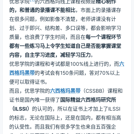
优思学院
的六西格玛线上课程视频是
精心制作
的，和普通的录播课不能相比
，市面上的录播课存
在很多问题，例如影像不清楚，老师讲课没有计
划、过于即兴、结构差、多口误等，都会影响学习
质量，也浪费了学生时间，而且在
每一个课程环节
都有一些练习马上令学生知道自己是否能掌握课堂
内容，自主学习进度，减轻学习压力
。
优思学院的课程和考试都是100%线上进行的，而
六
西格玛黑带
的考试会有150条问题，答对70%以上
便可以取得证书。
而且，优思学院的
六西格玛黑带
（CSSBB）课程和
证书是国內唯一获得了
国际精益六西格玛研究所
（ILSSI）
的认可的，所以在证书上才加上了ILSSI
的标志，无论在国际上，还是在国内，都有相当高
的认受性。而且我们有很多学生也来自五百强企