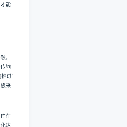
，才能
接触，
业传输
推进”
看板来
组件在
衡化达