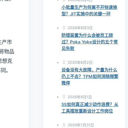
小批量生产为何离不开快速换
。
型？JIT实施中的关键一环
2026年8月3日
防错装置为什么会被员工绕
过？Poka Yoke设计的五个常
生产市
见失败
将物品
思想克
2026年8月2日
设备没有大故障，产量为什么
不同。
仍上不去？TPM如何消除频繁
微停
2026年8月1日
5S如何真正减少动作浪费？从
工具摆放重新设计工作岗位
2026年7月31日