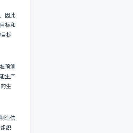
。因此
段目标和
的目标
准预测
能生产
畅的生
制造信
在组织