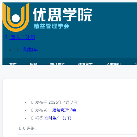
登入／注册
购物车
首页
课程
精益专栏
证书核实
关于我们
发布于
2025年 4月 7日
发布者：
精益管理学会
标签
准时生产（JIT）
0 评论