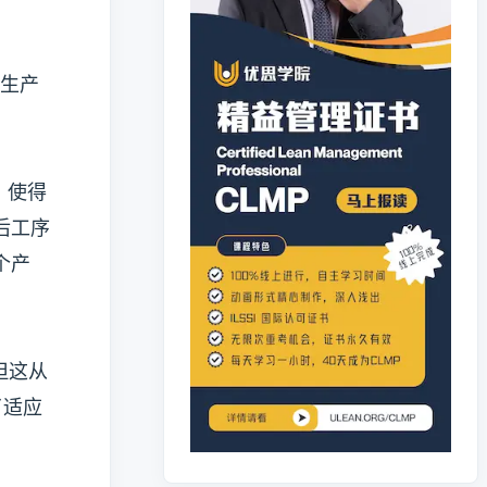
 生产
，使得
后工序
个产
但这从
了适应