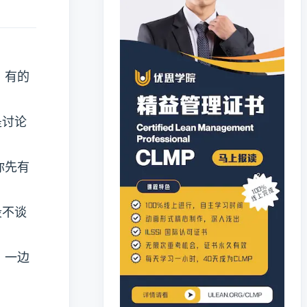
，有的
是讨论
你先有
段不谈
；一边