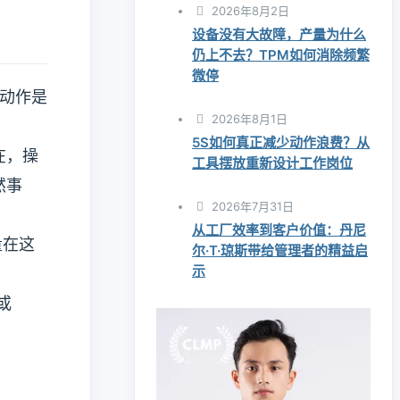
2026年8月2日
设备没有大故障，产量为什么
仍上不去？TPM如何消除频繁
微停
？动作是
2026年8月1日
5S如何真正减少动作浪费？从
在，操
工具摆放重新设计工作岗位
然事
2026年7月31日
从工厂效率到客户价值：丹尼
量在这
尔·T·琼斯带给管理者的精益启
示
或