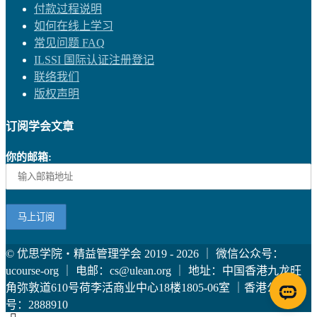
付款过程说明
如何在线上学习
常见问题 FAQ
ILSSI 国际认证注册登记
联络我们
版权声明
订阅学会文章
你的邮箱:
© 优思学院・精益管理学会 2019 - 2026 ｜ 微信公众号：
ucourse-org ｜ 电邮：cs@ulean.org ｜ 地址：中国香港九龙旺
角弥敦道610号荷李活商业中心18楼1805-06室 ｜香港公司编
号：2888910