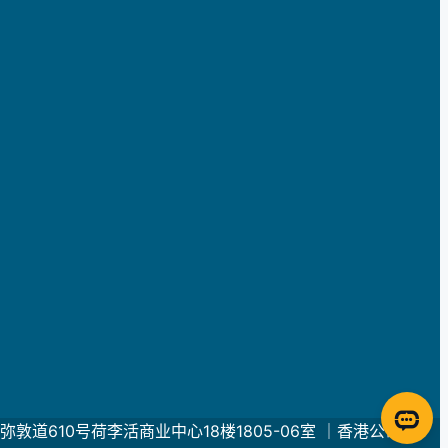
龙旺角弥敦道610号荷李活商业中心18楼1805-06室 ｜香港公司编