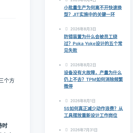
小批量生产为何离不开快速换
型？JIT实施中的关键一环
2026年8月3日
防错装置为什么会被员工绕
过？Poka Yoke设计的五个常
见失败
2026年8月2日
设备没有大故障，产量为什么
仍上不去？TPM如何消除频繁
三个方
微停
2026年8月1日
5S如何真正减少动作浪费？从
工具摆放重新设计工作岗位
待时
2026年7月31日