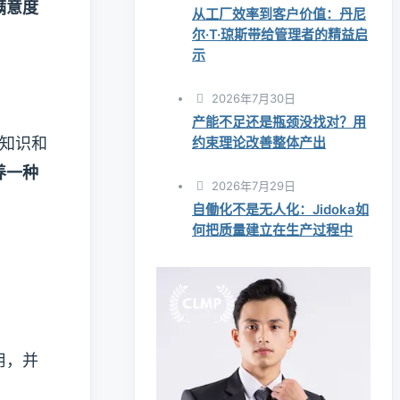
满意度
从工厂效率到客户价值：丹尼
尔·T·琼斯带给管理者的精益启
示
2026年7月30日
产能不足还是瓶颈没找对？用
学知识和
约束理论改善整体产出
养一种
2026年7月29日
自働化不是无人化：Jidoka如
何把质量建立在生产过程中
用，并