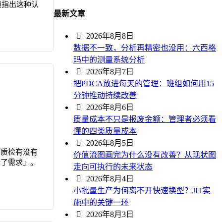
须指出这种认
最新文章
2026年8月8日
数据不一致，分析再精密也没用：六西格
玛中的测量系统分析
2026年8月7日
把PDCA放进每天的管理：班组如何用15
分钟推动持续改善
2026年8月6日
质量成本不只是报废金额：管理者必须看
懂的四类质量成本
2026年8月5日
「质检有没有
价值流图画完为什么没有改善？从现状图
错了需求」。
走向可执行的未来状态
2026年8月4日
小批量生产为何离不开快速换型？JIT实
施中的关键一环
2026年8月3日