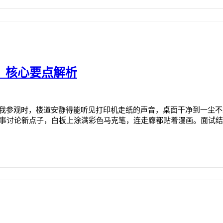
：核心要点解析
 领我参观时，楼道安静得能听见打印机走纸的声音，桌面干净到一尘
同事讨论新点子，白板上涂满彩色马克笔，连走廊都贴着漫画。面试