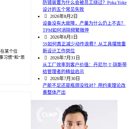
防错装置为什么会被员工绕过？Poka Yoke
设计的五个常见失败
2026年8月2日
设备没有大故障，产量为什么仍上不去？
TPM如何消除频繁微停
2026年8月1日
5S如何真正减少动作浪费？从工具摆放重
新设计工作岗位
停在某个位
习惯”和“思
2026年7月31日
从工厂效率到客户价值：丹尼尔·T·琼斯带
给管理者的精益启示
2026年7月30日
产能不足还是瓶颈没找对？用约束理论改
善整体产出